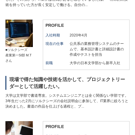
術を持っていた方が長く安定して働ける。自分の...
PROFILE
入社時期
2020年4月
現在の仕事
公共系の業務管理システムのチー
ムで、基本設計書と詳細設計書の
■ソルクシーズ
作成やテストを担当
産業第一SI部 M.T
さん
前職
大学の日本文学部から新卒入社
現場で得た知識や技術を活かして、プロジェクトリー
ダーとして活躍したい。
大学は文学部で書道専攻。システムエンジニアとは全く関係ない学部です。
3年生だった2月にソルクシーズの会社説明会に参加して、IT業界に絞ろうと
決めました。書道の作品を仕上げる過程と、プ...
PROFILE