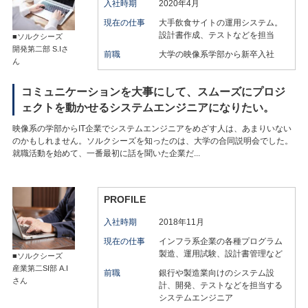
入社時期
2020年4月
現在の仕事
大手飲食サイトの運用システム。
設計書作成、テストなどを担当
■ソルクシーズ
開発第二部 S.Iさ
前職
大学の映像系学部から新卒入社
ん
コミュニケーションを大事にして、スムーズにプロジ
ェクトを動かせるシステムエンジニアになりたい。
映像系の学部からIT企業でシステムエンジニアをめざす人は、あまりいない
のかもしれません。ソルクシーズを知ったのは、大学の合同説明会でした。
就職活動を始めて、一番最初に話を聞いた企業だ...
PROFILE
入社時期
2018年11月
現在の仕事
インフラ系企業の各種プログラム
製造、運用試験、設計書管理など
■ソルクシーズ
産業第二SI部 A.I
前職
銀行や製造業向けのシステム設
さん
計、開発、テストなどを担当する
システムエンジニア