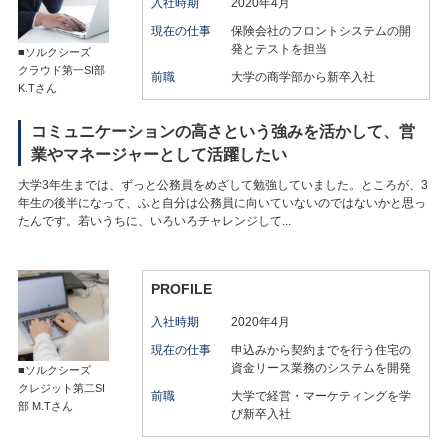
入社時期
2020年4月
現在の仕事
保険会社のフロントシステムの開
発とテストを担当
■ソルクシーズ
クラウド第一SI部
前職
大学の商学部から新卒入社
K.Tさん
コミュニケーションの高さという強みを活かして、営
業やマネージャーとして活躍したい
大学3年生までは、ずっと公務員をめざして勉強していました。ところが、3
年生の後半になって、ふと自分は公務員に向いていないのではないかと思っ
たんです。若いうちに、いろいろチャレンジして...
PROFILE
入社時期
2020年4月
現在の仕事
申込みから契約までを行う住宅の
資金リース業務のシステムを開発
■ソルクシーズ
クレジット第二SI
前職
大学で経営・マーケティングを学
部 M.Tさん
び新卒入社