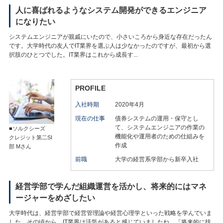
人に喜ばれるようなシステム開発ができるエンジニア
になりたい
システムエンジニアが親戚にいたので、小さいころから身近な存在だったん
です。大学時代の友人でIT業界を選ぶ人は少なかったのですが、最初から選
択肢のひとつでした。IT業界はこれから成長す...
PROFILE
入社時期
2020年4月
現在の仕事
債券システムの運用・保守とし
て、システムエンジニアの作業の
■ソルクシーズ
機能化や運用者のための仕組みを
クレジット第二SI
作成
部 Mさん
前職
大学の経営系学部から新卒入社
経営学部で学んだ組織運営を活かし、将来的にはマネ
ージャーをめざしたい
大学時代は、経営学部で経営管理論や経営心理学といった戦略を学んでいま
した。その頃から、IT業界は活気があると感じていましたね。「将来的に技