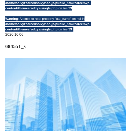
/home/solxyzcareer/solxyz.co.jp/public_html/career/wp-
content/themes/solxyz/single.php
on line
39
Warning
: Attempt to read property "cat_name" on null in
/home/solxyzcareer/solxyz.co.jp/public_html/career/wp-
content/themes/solxyz/single.php
on line
39
2020.10.06
684551_s