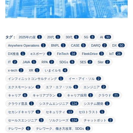
タグ：
2025年の崖
1
20代
1
30代
1
5G
3
AI
30
Anywhere Operations
1
BNPL
1
CASE
5
DARQ
2
DX
50
DX推進
1
eスポーツ
1
FinTech
34
FleekDrive
3
IoT
28
IT
2
JAVA
1
RPA
2
SDGs
3
SES
2
SIer
2
x-tech
2
XR
1
いまイルモ
4
インフィニットコンサルティング
1
イー・アイ・ソル
2
エクスモーション
1
エフ・エフ・ソル
1
エンジニア
2
キャリア
6
キャリアプラン
7
キャリア採用
1
クラウド
21
クラウド普及
1
システムエンジニア
124
システム開発
1
セカンドキャリア
1
セキュリティ
13
セロトラスト
1
セールスエンジニア
3
ソルクシーズ
124
チャットボット
2
テレワーク
6
テレワーク、働き方改革、SDGs
1