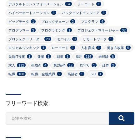
デジタルトランスフォーメーション
34
ノーコード
1
ハイパーオートメーション
1
バックエンドエンジニア
1
ビッグデータ
1
ブロックチェーン
2
プログラマ
4
プログラマー
3
プログラミング
1
プロジェクトマネージャー
32
プロジェクトリーダー
20
モバイル
9
リモートワーク
1
ロジカルシンキング
1
ローコード
1
人材育成
1
働き方改革
5
先端IT技術
1
兼業
1
副業
1
採用
116
未経験
6
求人
112
生成AI
4
第2新卒
12
見守り
1
証券
2
転職
100
転職，金融業界
2
高齢者
1
５G
1
フリーワード検索