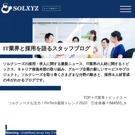
IT業界と採用を語るスタッフブログ
ソルクシーズの採用・求人に関する最新ニュース、IT業界の人材に関するトピ
ックス、キャリア推進本部の取り組み、グループ企業の新しいサービスやプロ
ジェクト。ソルクシーズを取り巻くさまざまな分野の動きと、採用＆人材育成
の今がわかるブログです。
TOP
>
IT業界トピックス
>
ソルクシーズも注力！FinTech最新トレンド2020 ①全体像
>
684551_s
Warning
: Undefined array key 0 in