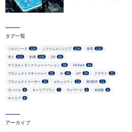
タグ一覧
ソルクシーズ
124
システムエンジニア
124
採用
116
求人
112
転職
100
DX
50
デジタルトランスフォーメーション
34
FinTech
34
プロジェクトマネージャー
32
AI
30
IoT
28
クラウド
21
プロジェクトリーダー
20
セキュリティ
13
第2新卒
12
モバイル
9
キャリアプラン
7
テレワーク
6
未経験
6
キャリア
6
アーカイブ