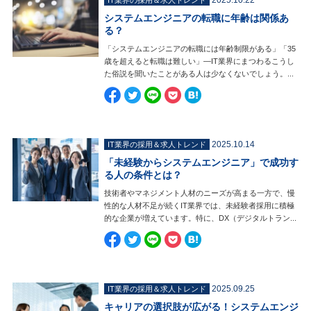
2025.10.22
IT業界の採用＆求人トレンド
システムエンジニアの転職に年齢は関係あ
る？
「システムエンジニアの転職には年齢制限がある」「35
歳を超えると転職は難しい」—IT業界にまつわるこうし
た俗説を聞いたことがある人は少なくないでしょう。...
2025.10.14
IT業界の採用＆求人トレンド
「未経験からシステムエンジニア」で成功す
る人の条件とは？
技術者やマネジメント人材のニーズが高まる一方で、慢
性的な人材不足が続くIT業界では、未経験者採用に積極
的な企業が増えています。特に、DX（デジタルトラン...
2025.09.25
IT業界の採用＆求人トレンド
キャリアの選択肢が広がる！システムエンジ