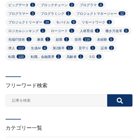
ビッグデータ
1
ブロックチェーン
2
プログラマ
4
プログラマー
3
プログラミング
1
プロジェクトマネージャー
32
プロジェクトリーダー
20
モバイル
9
リモートワーク
1
ロジカルシンキング
1
ローコード
1
人材育成
1
働き方改革
5
先端IT技術
1
兼業
1
副業
1
採用
116
未経験
6
求人
112
生成AI
4
第2新卒
12
見守り
1
証券
2
転職
100
転職，金融業界
2
高齢者
1
５G
1
フリーワード検索
カテゴリー一覧