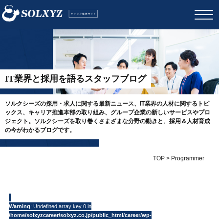
IT業界と採用を語るスタッフブログ
ソルクシーズの採用・求人に関する最新ニュース、IT業界の人材に関するトピ
ックス、キャリア推進本部の取り組み、グループ企業の新しいサービスやプロ
ジェクト。ソルクシーズを取り巻くさまざまな分野の動きと、採用＆人材育成
の今がわかるブログです。
TOP
>
Programmer
Warning
: Undefined array key 0 in
/home/solxyzcareer/solxyz.co.jp/public_html/career/wp-