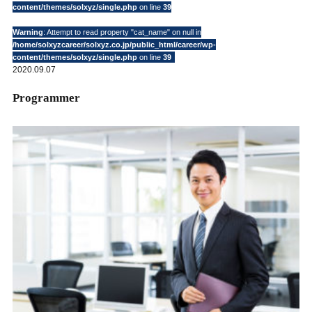
content/themes/solxyz/single.php
on line
39
Warning
: Attempt to read property "cat_name" on null in
/home/solxyzcareer/solxyz.co.jp/public_html/career/wp-
content/themes/solxyz/single.php
on line
39
2020.09.07
Programmer