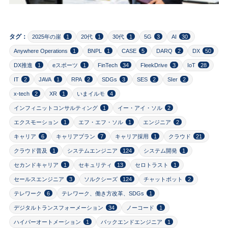
タグ：
2025年の崖
1
20代
1
30代
1
5G
3
AI
30
Anywhere Operations
1
BNPL
1
CASE
5
DARQ
2
DX
50
DX推進
1
eスポーツ
1
FinTech
34
FleekDrive
3
IoT
28
IT
2
JAVA
1
RPA
2
SDGs
3
SES
2
SIer
2
x-tech
2
XR
1
いまイルモ
4
インフィニットコンサルティング
1
イー・アイ・ソル
2
エクスモーション
1
エフ・エフ・ソル
1
エンジニア
2
キャリア
6
キャリアプラン
7
キャリア採用
1
クラウド
21
クラウド普及
1
システムエンジニア
124
システム開発
1
セカンドキャリア
1
セキュリティ
13
セロトラスト
1
セールスエンジニア
3
ソルクシーズ
124
チャットボット
2
テレワーク
6
テレワーク、働き方改革、SDGs
1
デジタルトランスフォーメーション
34
ノーコード
1
ハイパーオートメーション
1
バックエンドエンジニア
1