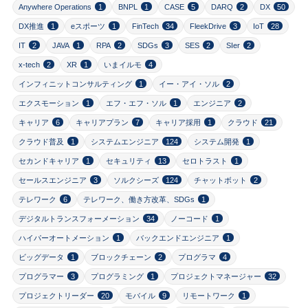
Anywhere Operations
1
BNPL
1
CASE
5
DARQ
2
DX
50
DX推進
1
eスポーツ
1
FinTech
34
FleekDrive
3
IoT
28
IT
2
JAVA
1
RPA
2
SDGs
3
SES
2
SIer
2
x-tech
2
XR
1
いまイルモ
4
インフィニットコンサルティング
1
イー・アイ・ソル
2
エクスモーション
1
エフ・エフ・ソル
1
エンジニア
2
キャリア
6
キャリアプラン
7
キャリア採用
1
クラウド
21
クラウド普及
1
システムエンジニア
124
システム開発
1
セカンドキャリア
1
セキュリティ
13
セロトラスト
1
セールスエンジニア
3
ソルクシーズ
124
チャットボット
2
テレワーク
6
テレワーク、働き方改革、SDGs
1
デジタルトランスフォーメーション
34
ノーコード
1
ハイパーオートメーション
1
バックエンドエンジニア
1
ビッグデータ
1
ブロックチェーン
2
プログラマ
4
プログラマー
3
プログラミング
1
プロジェクトマネージャー
32
プロジェクトリーダー
20
モバイル
9
リモートワーク
1