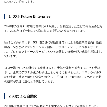
についてご紹介します。
1. DXとFuture Enterprise
2020年の国内ICT市場は前年比4.1％減と、当初想定したほどの落ち込みはな
く、2021年は前年比1.1％増に留まる見込みと発表されました。
IaaSなどのクラウド、5G（第5世代移動体通信）による通信事業者向け通信
機器、AIなどのアプリケーション開発・デプロイメント、ビジネスサービ
ス、プロジェクトベースサービスといった新しい技術分野の成長が見込まれ
ています。
コロナ禍でもDXを継続する企業は多く、予算や体制が拡大することも予想
され、企業のデジタル化の動きは止まりそうにありません。コロナウイルス
の収束後、社会が新たな段階へ進化し、「Future Enterprise」をめざす企業
の投資が急速に進むと予想しています。
2. AIによる自動化
2020年は業務プロセスの自動化と支援するソフトウェアが成長しました。