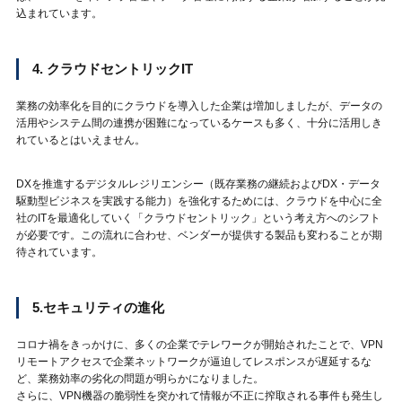
込まれています。
4. クラウドセントリックIT
業務の効率化を目的にクラウドを導入した企業は増加しましたが、データの
活用やシステム間の連携が困難になっているケースも多く、十分に活用しき
れているとはいえません。
DXを推進するデジタルレジリエンシー（既存業務の継続およびDX・データ
駆動型ビジネスを実践する能力）を強化するためには、クラウドを中心に全
社のITを最適化していく「クラウドセントリック」という考え方へのシフト
が必要です。この流れに合わせ、ベンダーが提供する製品も変わることが期
待されています。
5.セキュリティの進化
コロナ禍をきっかけに、多くの企業でテレワークが開始されたことで、VPN
リモートアクセスで企業ネットワークが逼迫してレスポンスが遅延するな
ど、業務効率の劣化の問題が明らかになりました。
さらに、VPN機器の脆弱性を突かれて情報が不正に搾取される事件も発生し