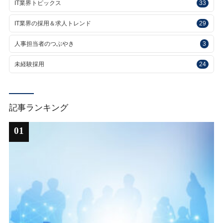
IT業界トピックス
33
IT業界の採用＆求人トレンド
29
人事担当者のつぶやき
3
未経験採用
24
記事ランキング
01