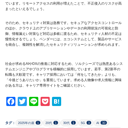
ています。リモートアクセスの利用が増えたことで、不正侵入のリスクが高
まったといえるでしょう。
そのため、セキュリティ対策は急務です。セキュアなアクセスコントロール
のほか、クラウド上のアプリケーションやデータの利用状況の可視化と防
御、情報漏えい対策など対応は多岐に渡るため、セキュリティ人材の不足は
慢性化するでしょう。ベンダーには、エコシステムとして、製品やサービス
を統合し、複雑性を解消したセキュリティソリューションが求められます。
社会が求めるAIやDXの推進に対応するため、ソルクシーズでは熱意あるシス
テムエンジニアやプログラマを積極的に採用しています。若手、第2新卒の
転職も大歓迎です。キャリア採用においては「何をしてきたか」よりも、
「今後どうありたいか」を重視しています。求める人物像や求人情報に興味
がある方は、キャリア専用サイトをご確認ください。
Facebook
Twitter
Line
Pocket
Hatena
タグ：
2025年の崖
1
20代
1
30代
1
5G
3
AI
30