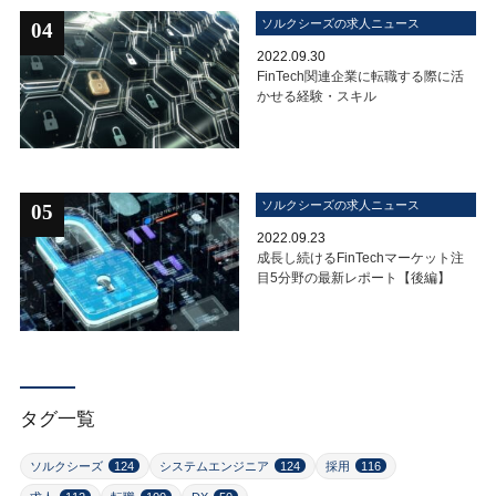
ソルクシーズの求人ニュース
04
2022.09.30
FinTech関連企業に転職する際に活
かせる経験・スキル
ソルクシーズの求人ニュース
05
2022.09.23
成長し続けるFinTechマーケット注
目5分野の最新レポート【後編】
タグ一覧
ソルクシーズ
124
システムエンジニア
124
採用
116