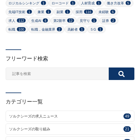
ロジカルシンキング
1
ローコード
1
人材育成
1
働き方改革
5
先端IT技術
1
兼業
1
副業
1
採用
116
未経験
6
求人
112
生成AI
4
第2新卒
12
見守り
1
証券
2
転職
100
転職，金融業界
2
高齢者
1
５G
1
フリーワード検索
カテゴリー一覧
ソルクシーズの求人ニュース
49
ソルクシーズの取り組み
21