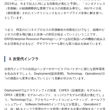
2021年は、今まで以上にAIによる自動化が進むと予測し、「コンタクトレス
（非接触）が組織横断的な業務プロセスの自動化を牽引し、AIがサイロ化
（個別最適）されたインテリジェンスをエンタープライズ全体に解き放つ」
としています。
つまり、特定のビジネスプロセスの非接触化や自動化だけでなく、組織やビ
ジネスの壁を飛び越えた全体への対応が始まっていくということです。
ERP(Enterprise Resource Planning)ベンダーは自社製品へのAI機能の組み入
れを活発化させるなど、ITサプライヤーも新たな取り組みを始めています。
3. 次世代インフラ
次世代インフラの台頭はベンダーやサービスプロバイダーに新たな競争環境
を生み出すでしょう。Deployment(提供形態)、Technology、Operationsの3
つの側面から変革が進んでいくという見解が示されています。
Deploymentではクラウドシフトの加速、CAPEX（設備投資）モデルから
OPEX（運営費）モデルへのシフト、エッジ/コアモデルの普及が進むでしょ
う。Technologyでは、アクセラレーテッドコンピューティング、オールフラ
ッシュアレイ、Software Definedのインフラなどが普及し、Operationsで
は、AI・MLをインフラ管理やデータ管理に利用する企業が増加することが見