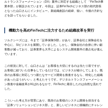
ルトランスフォーメーション（DX）案件に対応する組織として 「FinTech事
業本部」が新設されています。今回は、証券FinTechビジネス部の初代部長
となった山口さんにインタビュー。新組織創設の経緯、狙い、今後の方針な
どを語ってもらいました。
機動力を高めFinTechに注力するため組織改革を実行
ソルクシーズには、今まで「証券保険SI部」があり、証券会社と保険会社を
中心に、SIビジネスを展開していました。しかし、保険会社の合併に伴い顧
客数が減っており、証券業界も大手によるシステム開発案件の寡占化が進ん
でいます。
この状況に対して、山口さんは「お客様を大切にするのは当たり前ですが、
お客様に紐づいた仕事をしているだけでは、ビジネスが縮小してしまう。既
存のお客様に対応しつつ新たなサービス開発を推進するなら、特化した組織
があったほうがいい」と考えたそうです。デジタルトランスフォーメーショ
ン推進や金融改革が叫ばれるなかで、FinTechに着目したのは自然な流れで
した。
こういった考え方が背景にあり、既存のお客様のシステム開発を担当する
「証券ソリューションビジネス部」と、新しいビジネスに積極的にチャレン