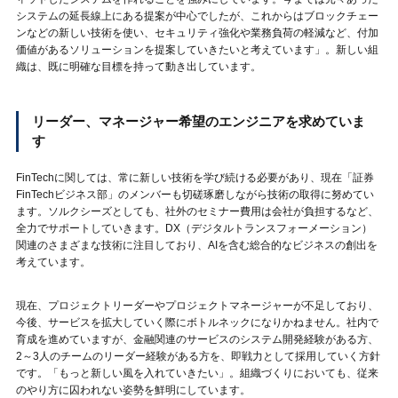
システムの延長線上にある提案が中心でしたが、これからはブロックチェー
ンなどの新しい技術を使い、セキュリティ強化や業務負荷の軽減など、付加
価値があるソリューションを提案していきたいと考えています」。新しい組
織は、既に明確な目標を持って動き出しています。
リーダー、マネージャー希望のエンジニアを求めていま
す
FinTechに関しては、常に新しい技術を学び続ける必要があり、現在「証券
FinTechビジネス部」のメンバーも切磋琢磨しながら技術の取得に努めてい
ます。ソルクシーズとしても、
社外のセミナー費用は会社が負担するなど、
全力でサポートしていきます。DX（デジタルトランスフォーメーション）
関連のさまざまな技術に注目しており、AIを含む総合的なビジネスの創出を
考えています。
現在、プロジェクトリーダーやプロジェクトマネージャーが不足しており、
今後、サービスを拡大していく際にボトルネックになりかねません。社内で
育成を進めていますが、
金融関連のサービスのシステム開発経験がある方、
2～3人のチームのリーダー経験がある方を
、即戦力として採用していく方針
です。「もっと新しい風を入れていきたい」。組織づくりにおいても、従来
のやり方に囚われない姿勢を鮮明にしています。