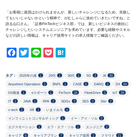
「お客様に迷惑はかけられませんが、新しいチャレンジになるため、失敗し
てもいいじゃないかという精神で、がむしゃらに攻めていきたいですね」と
語る山口さん。「証券FinTechビジネス部」では、新しいビジネスの創出に
チャレンジしたいシステムエンジニアを求めています。必要な経験やスキル
などの詳しい情報は、キャリア採用サイトの求人情報でご確認ください。
Facebook
Twitter
Line
Pocket
Hatena
タグ：
2025年の崖
1
20代
1
30代
1
5G
3
AI
30
Anywhere Operations
1
BNPL
1
CASE
5
DARQ
2
DX
50
DX推進
1
eスポーツ
1
FinTech
34
FleekDrive
3
IoT
28
IT
2
JAVA
1
RPA
2
SDGs
3
SES
2
SIer
2
x-tech
2
XR
1
いまイルモ
4
インフィニットコンサルティング
1
イー・アイ・ソル
2
エクスモーション
1
エフ・エフ・ソル
1
エンジニア
2
キャリア
6
キャリアプラン
7
キャリア採用
1
クラウド
21