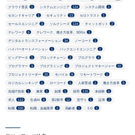
クラウド普及
1
システムエンジニア
124
システム開発
1
セカンドキャリア
1
セキュリティ
13
セロトラスト
1
セールスエンジニア
3
ソルクシーズ
124
チャットボット
2
テレワーク
6
テレワーク、働き方改革、SDGs
1
デジタルトランスフォーメーション
34
ノーコード
1
ハイパーオートメーション
1
バックエンドエンジニア
1
ビッグデータ
1
ブロックチェーン
2
プログラマ
4
プログラマー
3
プログラミング
1
プロジェクトマネージャー
32
プロジェクトリーダー
20
モバイル
9
リモートワーク
1
ロジカルシンキング
1
ローコード
1
人材育成
1
働き方改革
5
先端IT技術
1
兼業
1
副業
1
採用
116
未経験
6
求人
112
生成AI
4
第2新卒
12
見守り
1
証券
2
転職
100
転職，金融業界
2
高齢者
1
５G
1