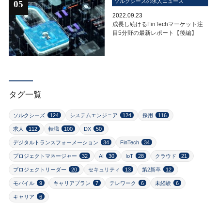
ソルクシーズの求人ニュース
05
2022.09.23
成長し続けるFinTechマーケット注
目5分野の最新レポート【後編】
タグ一覧
ソルクシーズ
124
システムエンジニア
124
採用
116
求人
112
転職
100
DX
50
デジタルトランスフォーメーション
34
FinTech
34
プロジェクトマネージャー
32
AI
30
IoT
28
クラウド
21
プロジェクトリーダー
20
セキュリティ
13
第2新卒
12
モバイル
9
キャリアプラン
7
テレワーク
6
未経験
6
キャリア
6