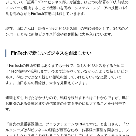
ジしていく「証券FinTechビジネス部」が誕生。ひとつの部署を30人前後の
メンバーで構成することで機動力を高め、システムエンジニアの技術力や知
見を高めながらFinTech市場に挑戦していきます。
現在、山口さんは「証券FinTechビジネス部」の初代部長として、34名のメ
ンバーとともに新規ビジネス開発や顧客開拓に力を入れています。
FinTechで新しいビジネスを創出したい
「FinTechの技術習得はあくまでも手段で、新しいビジネスをするために
FinTech技術を活用します。今まで誰もやっていなかったような新しいビジ
ネス、SIだけではなく新しい領域を創っていけたらいいなと思っていま
す」。山口さんの目線は、未来を見据えています。
組織を立ち上げたばかりなので、戦略を設計するのはこれからですが、既に
お取引のある金融関連や通信業界の企業を中心に拡大することを検討中で
す。
「目先の最重要課題は、ブロックチェーンやRPAですね」と山口さん。「ソ
ルクシーズはSIビジネスの経験が豊富なため、お客様の要望を聞き出し、フ
ィットしたシステムを作れることを強みにしています。今までは元々あった