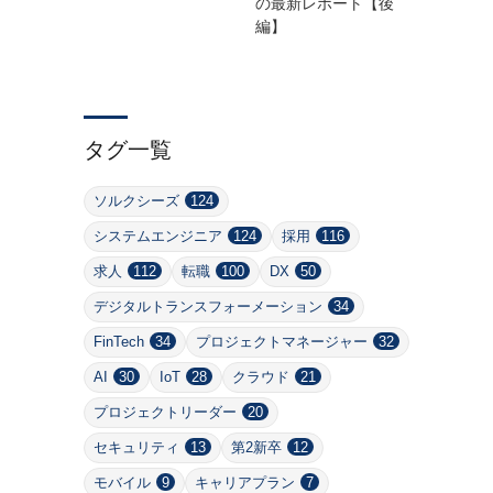
の最新レポート【後
編】
タグ一覧
ソルクシーズ
124
システムエンジニア
124
採用
116
求人
112
転職
100
DX
50
デジタルトランスフォーメーション
34
FinTech
34
プロジェクトマネージャー
32
AI
30
IoT
28
クラウド
21
プロジェクトリーダー
20
セキュリティ
13
第2新卒
12
モバイル
9
キャリアプラン
7