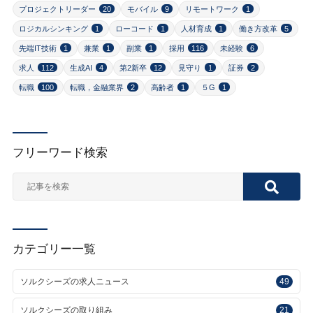
プロジェクトリーダー
20
モバイル
9
リモートワーク
1
ロジカルシンキング
1
ローコード
1
人材育成
1
働き方改革
5
先端IT技術
1
兼業
1
副業
1
採用
116
未経験
6
求人
112
生成AI
4
第2新卒
12
見守り
1
証券
2
転職
100
転職，金融業界
2
高齢者
1
５G
1
フリーワード検索
カテゴリー一覧
ソルクシーズの求人ニュース
49
ソルクシーズの取り組み
21