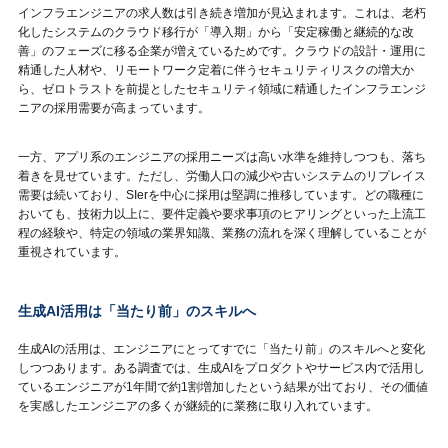
インフラエンジニアの求人数は引き続き増加が見込まれます。これは、老朽
化したシステムのクラウド移行が「導入期」から「安定稼働と継続的な改
善」のフェーズに移る企業が増えているためです。クラウドの設計・運用に
精通した人材や、リモートワーク定着に伴うセキュリティリスクの増大か
ら、ゼロトラストを前提としたセキュリティ領域に精通したインフラエンジ
ニアの採用需要が高まっています。
一方、アプリ系のエンジニアの採用ニーズは高い水準を維持しつつも、落ち
着きを見せています。ただし、労働人口の減少や古いシステムのリプレイス
需要は続いており、SIerを中心に採用は堅調に推移しています。どの職種に
おいても、技術力以上に、要件定義や要求事項のヒアリングといった上流工
程の経験や、特定の領域の業界知識、業務の流れを深く理解していることが
重視されています。
生成AI活用は「当たり前」のスキルへ
生成AIの活用は、エンジニアにとってすでに「当たり前」のスキルへと変化
しつつあります。ある調査では、生成AIをプロダクトやサービス内で活用し
ているエンジニアが1年間で約1割増加したという結果が出ており、その価値
を実感したエンジニアの多くが継続的に業務に取り入れています。