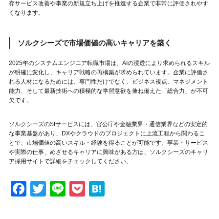
存サービス改善や事業の新規立ち上げを推進する企業で非常に評価されやす
くなります。
ソルクシーズで市場価値の高いキャリアを築く
2025年のシステムエンジニア転職市場は、AIの浸透により求められるスキル
が明確に変化し、キャリア戦略の再構築が求められています。企業に評価さ
れる人材になるためには、専門性だけでなく、ビジネス視点、マネジメント
能力、そして最新技術への積極的な学習意欲を兼ね備えた「総合力」が不可
欠です。
ソルクシーズのSIサービスには、官公庁や金融業界・通信業界などの安定的
な事業基盤があり、DXやクラウドのプロジェクトに上流工程から関わるこ
とで、市場価値の高いスキル・経験を得ることが可能です。事業・サービス
や実際の仕事、めざせるキャリアに興味がある方は、ソルクシーズのキャリ
ア採用サイトで詳細をチェックしてください。
Facebook
Twitter
Line
Pocket
Hatena