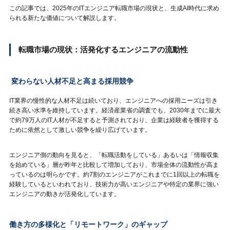
この記事では、2025年のITエンジニア転職市場の現状と、生成AI時代に求め
られる新たな価値について解説します。
転職市場の現状：活発化するエンジニアの流動性
変わらない人材不足と高まる採用競争
IT業界の慢性的な人材不足は続いており、エンジニアへの採用ニーズは引き
続き高い水準を維持しています。経済産業省の調査でも、2030年までに最大
で約79万人のIT人材が不足すると予測されており、企業は経験者を獲得する
ために依然として激しい競争を繰り広げています。
エンジニア側の動向を見ると、「転職活動をしている」あるいは「情報収集
を始めている」層が昨年と比較して増加しており、市場全体の流動性が高ま
っているのは明らかです。約7割のエンジニアがこれまでに1回以上の転職を
経験しているといわれており、技術力が高いエンジニアや特定の業界に強い
エンジニアの動きが活発化しています。
働き方の多様化と「リモートワーク」のギャップ