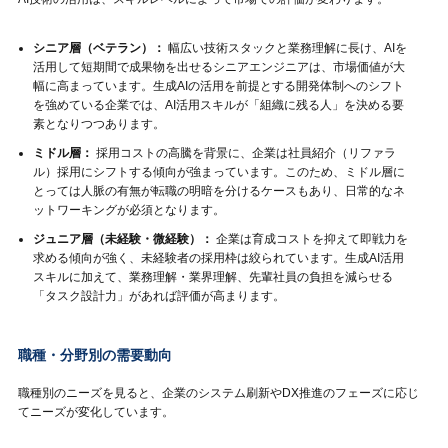
シニア層（ベテラン）：
幅広い技術スタックと業務理解に長け、AIを
活用して短期間で成果物を出せるシニアエンジニアは、市場価値が大
幅に高まっています。生成AIの活用を前提とする開発体制へのシフト
を強めている企業では、AI活用スキルが「組織に残る人」を決める要
素となりつつあります。
ミドル層：
採用コストの高騰を背景に、企業は社員紹介（リファラ
ル）採用にシフトする傾向が強まっています。このため、ミドル層に
とっては人脈の有無が転職の明暗を分けるケースもあり、日常的なネ
ットワーキングが必須となります。
ジュニア層（未経験・微経験）：
企業は育成コストを抑えて即戦力を
求める傾向が強く、未経験者の採用枠は絞られています。生成AI活用
スキルに加えて、業務理解・業界理解、先輩社員の負担を減らせる
「タスク設計力」があれば評価が高まります。
職種・分野別の需要動向
職種別のニーズを見ると、企業のシステム刷新やDX推進のフェーズに応じ
てニーズが変化しています。