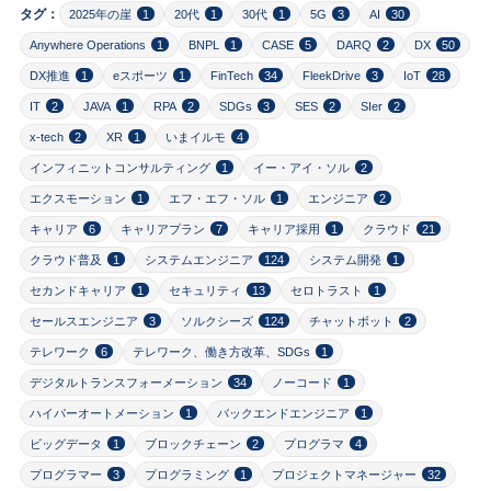
タグ：
2025年の崖
1
20代
1
30代
1
5G
3
AI
30
Anywhere Operations
1
BNPL
1
CASE
5
DARQ
2
DX
50
DX推進
1
eスポーツ
1
FinTech
34
FleekDrive
3
IoT
28
IT
2
JAVA
1
RPA
2
SDGs
3
SES
2
SIer
2
x-tech
2
XR
1
いまイルモ
4
インフィニットコンサルティング
1
イー・アイ・ソル
2
エクスモーション
1
エフ・エフ・ソル
1
エンジニア
2
キャリア
6
キャリアプラン
7
キャリア採用
1
クラウド
21
クラウド普及
1
システムエンジニア
124
システム開発
1
セカンドキャリア
1
セキュリティ
13
セロトラスト
1
セールスエンジニア
3
ソルクシーズ
124
チャットボット
2
テレワーク
6
テレワーク、働き方改革、SDGs
1
デジタルトランスフォーメーション
34
ノーコード
1
ハイパーオートメーション
1
バックエンドエンジニア
1
ビッグデータ
1
ブロックチェーン
2
プログラマ
4
プログラマー
3
プログラミング
1
プロジェクトマネージャー
32