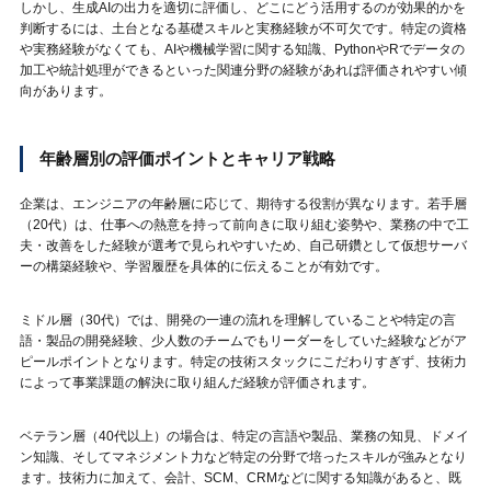
しかし、生成AIの出力を適切に評価し、どこにどう活用するのが効果的かを
判断するには、土台となる基礎スキルと実務経験が不可欠です。特定の資格
や実務経験がなくても、AIや機械学習に関する知識、PythonやRでデータの
加工や統計処理ができるといった関連分野の経験があれば評価されやすい傾
向があります。
年齢層別の評価ポイントとキャリア戦略
企業は、エンジニアの年齢層に応じて、期待する役割が異なります。若手層
（20代）は、仕事への熱意を持って前向きに取り組む姿勢や、業務の中で工
夫・改善をした経験が選考で見られやすいため、自己研鑽として仮想サーバ
ーの構築経験や、学習履歴を具体的に伝えることが有効です。
ミドル層（30代）では、開発の一連の流れを理解していることや特定の言
語・製品の開発経験、少人数のチームでもリーダーをしていた経験などがア
ピールポイントとなります。特定の技術スタックにこだわりすぎず、技術力
によって事業課題の解決に取り組んだ経験が評価されます。
ベテラン層（40代以上）の場合は、特定の言語や製品、業務の知見、ドメイ
ン知識、そしてマネジメント力など特定の分野で培ったスキルが強みとなり
ます。技術力に加えて、会計、SCM、CRMなどに関する知識があると、既