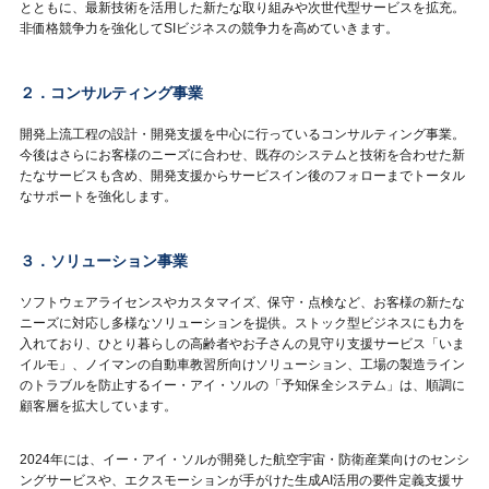
とともに、最新技術を活用した新たな取り組みや次世代型サービスを拡充。
非価格競争力を強化してSIビジネスの競争力を高めていきます。
２．コンサルティング事業
開発上流工程の設計・開発支援を中心に行っているコンサルティング事業。
今後はさらにお客様のニーズに合わせ、既存のシステムと技術を合わせた新
たなサービスも含め、開発支援からサービスイン後のフォローまでトータル
なサポートを強化します。
３．ソリューション事業
ソフトウェアライセンスやカスタマイズ、保守・点検など、お客様の新たな
ニーズに対応し多様なソリューションを提供。ストック型ビジネスにも力を
入れており、ひとり暮らしの高齢者やお子さんの見守り支援サービス「いま
イルモ」、ノイマンの自動車教習所向けソリューション、工場の製造ライン
のトラブルを防止するイー・アイ・ソルの「予知保全システム」は、順調に
顧客層を拡大しています。
2024年には、イー・アイ・ソルが開発した航空宇宙・防衛産業向けのセンシ
ングサービスや、エクスモーションが手がけた生成AI活用の要件定義支援サ