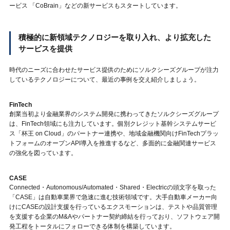
ービス 「CoBrain」などの新サービスもスタートしています。
積極的に新領域テクノロジーを取り入れ、より拡充した
サービスを提供
時代のニーズに合わせたサービス提供のためにソルクシーズグループが注力
しているテクノロジーについて、最近の事例を交え紹介しましょう。
FinTech
創業当初より金融業界のシステム開発に携わってきたソルクシーズグループ
は、FinTech領域にも注力しています。個別クレジット基幹システムサービ
ス「杯王 on Cloud」のパートナー連携や、地域金融機関向けFinTechプラッ
トフォームのオープンAPI導入を推進するなど、多面的に金融関連サービス
の強化を図っています。
CASE
Connected・Autonomous/Automated・Shared・Electricの頭文字を取った
「CASE」は自動車業界で急速に進む技術領域です。大手自動車メーカー向
けにCASEの設計支援を行っているエクスモーションは、テストや品質管理
を支援する企業のM&Aやパートナー契約締結を行っており、ソフトウェア開
発工程をトータルにフォローできる体制を構築しています。