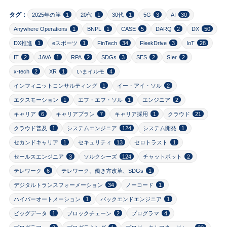
タグ：
2025年の崖
1
20代
1
30代
1
5G
3
AI
30
Anywhere Operations
1
BNPL
1
CASE
5
DARQ
2
DX
50
DX推進
1
eスポーツ
1
FinTech
34
FleekDrive
3
IoT
28
IT
2
JAVA
1
RPA
2
SDGs
3
SES
2
SIer
2
x-tech
2
XR
1
いまイルモ
4
インフィニットコンサルティング
1
イー・アイ・ソル
2
エクスモーション
1
エフ・エフ・ソル
1
エンジニア
2
キャリア
6
キャリアプラン
7
キャリア採用
1
クラウド
21
クラウド普及
1
システムエンジニア
124
システム開発
1
セカンドキャリア
1
セキュリティ
13
セロトラスト
1
セールスエンジニア
3
ソルクシーズ
124
チャットボット
2
テレワーク
6
テレワーク、働き方改革、SDGs
1
デジタルトランスフォーメーション
34
ノーコード
1
ハイパーオートメーション
1
バックエンドエンジニア
1
ビッグデータ
1
ブロックチェーン
2
プログラマ
4