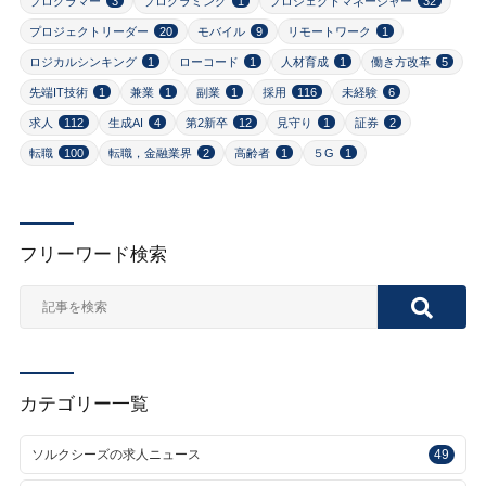
プログラマー
3
プログラミング
1
プロジェクトマネージャー
32
プロジェクトリーダー
20
モバイル
9
リモートワーク
1
ロジカルシンキング
1
ローコード
1
人材育成
1
働き方改革
5
先端IT技術
1
兼業
1
副業
1
採用
116
未経験
6
求人
112
生成AI
4
第2新卒
12
見守り
1
証券
2
転職
100
転職，金融業界
2
高齢者
1
５G
1
フリーワード検索
カテゴリー一覧
ソルクシーズの求人ニュース
49