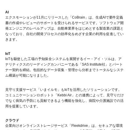
AI
エクスモーションが11月にリリースした「CoBrain」は、生成AIで要件定義
書の作成やレビューのサポートを受けられるサービスです。ソフトウェア開
発エンジニアのレベルアップは、自動車業界をはじめとする製造業の課題と
なっており、自社の開発プロセスの効率化をめざす企業の利用を促進してい
きます。
IoT
IoTを駆使した工場の予知保全システムを展開するイー・アイ・ソルは、ア
ナリティクスのリーディングカンパニーである「SAS Institute社」とパート
ナー契約を締結。包括的なデータ収集・管理から分析までトータルなシステ
ム構築が可能になりました。
見守り支援サービス「いまイルモ」もIoTを活用したソリューションです。
コミュニケーションロボットト「Kebbi Air」との連携によって、見守りだけ
でなく病気の予防にも貢献できるよう機能を強化し、病院や介護施設での活
用を提案しています。
クラウド
企業向けオンラインストレージサービス「
Fleekdrive
」は、セキュアな環境