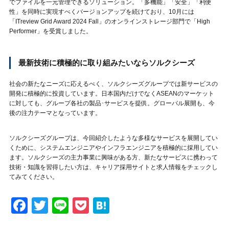
でファイルを一元管理できるソリューション。「多機能」「安全」「利便
性」を同時に実現すべくバージョンアップを続けており、10月には
「ITreview Grid Award 2024 Fall」のオンラインストレージ部門で「High
Performer」を受賞しました。
最新技術に積極的に取り組みたいならソルクシーズ
社会の新たなニーズに応えるべく、ソルクシーズグループでは新サービスの
開発に積極的に投資しています。日本国内だけでなくASEANのマーケット
に対しても、グループ各社の製品･サービスを提供。グローバル展開も、今
後の注力テーマとなっています。
ソルクシーズグループは、今回紹介したような多様なサービスを展開してい
くために、システムエンジニアやインフラエンジニアを積極的に採用してい
ます。ソルクシーズの主力事業に興味がある方、新たなサービスに携わって
技術・知識を習得したい方は、キャリア採用サイトと求人情報をチェックし
てみてください。
Facebook
Twitter
Line
Pocket
Hatena